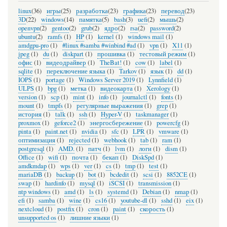
linux
(36)
игры
(25)
разработка
(23)
графика
(23)
перевод
(23)
3D
(22)
windows
(14)
памятка
(5)
bash
(3)
uefi
(2)
мышь
(2)
openvpn
(2)
gentoo
(2)
grub
(2)
ядро
(2)
rsa
(2)
password
(2)
ubuntu
(2)
ramfs
(1)
HP
(1)
kernel
(1)
windows mail
(1)
amdgpu-pro
(1)
#linux #samba #winbind #ad
(1)
vpn
(1)
X11
(1)
jpeg
(1)
du
(1)
diskpart
(1)
прошивка
(1)
тестовый режим
(1)
офис
(1)
видеодрайвер
(1)
TheBat!
(1)
cow
(1)
label
(1)
sqlite
(1)
переключение языка
(1)
Tarkov
(1)
язык
(1)
dd
(1)
IOPS
(1)
portage
(1)
Windows Server 2019
(1)
Lynnfield
(1)
ULPS
(1)
bpg
(1)
метка
(1)
видеокарта
(1)
Xerology
(1)
version
(1)
scp
(1)
mint
(1)
info
(1)
journalctl
(1)
fonts
(1)
mount
(1)
tmpfs
(1)
регулярные выражения
(1)
grep
(1)
история
(1)
talk
(1)
ssh
(1)
Hyper-V
(1)
taskmanager
(1)
proxmox
(1)
geforce2
(1)
энергосбережение
(1)
powercfg
(1)
pinta
(1)
paint.net
(1)
nvidia
(1)
sfc
(1)
LPR
(1)
vmware
(1)
оптимизация
(1)
rejected
(1)
webhook
(1)
tab
(1)
ram
(1)
postgresql
(1)
AMD.
(1)
патч
(1)
lvm
(1)
логи
(1)
dism
(1)
Office
(1)
wifi
(1)
почта
(1)
бекап
(1)
DiskSpd
(1)
amdkmdap
(1)
wps
(1)
ver
(1)
cs
(1)
tmp
(1)
test
(1)
mariaDB
(1)
backup
(1)
bot
(1)
bcdedit
(1)
scsi
(1)
8852CE
(1)
swap
(1)
hardinfo
(1)
mysql
(1)
iSCSI
(1)
transmission
(1)
ntp windows
(1)
amd
(1)
ls
(1)
systemd
(1)
Debian
(1)
nmap
(1)
efi
(1)
samba
(1)
wine
(1)
cs16
(1)
youtube-dl
(1)
sshd
(1)
eix
(1)
nextcloud
(1)
postfix
(1)
cron
(1)
paint
(1)
скорость
(1)
unsupported os
(1)
лишние языки
(1)