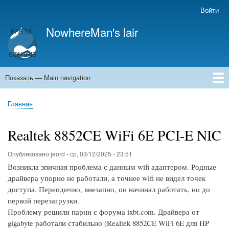
Перейти
Войти
User
к
account
NowhereMan's lair
основному
menu
содержанию
Показать — Main navigation
Main
navigation
Главная
Кулинария
Главная
Строка
навигации
Realtek 8852CE WiFi 6E PCI-E NIC
Опубликовано
jeord
-
ср, 03/12/2025 - 23:51
Возникла эпичная проблема с данным wifi адаптером. Родные
драйвера упорно не работали, а точнее wifi не видел точек
доступа. Переодично, внезапно, он начинал работать, но до
первой перезагрузки.
Проблему решили парни с форума ixbt.com. Драйвера от
gigabyte работали стабильно (Realtek 8852CE WiFi 6E для HP