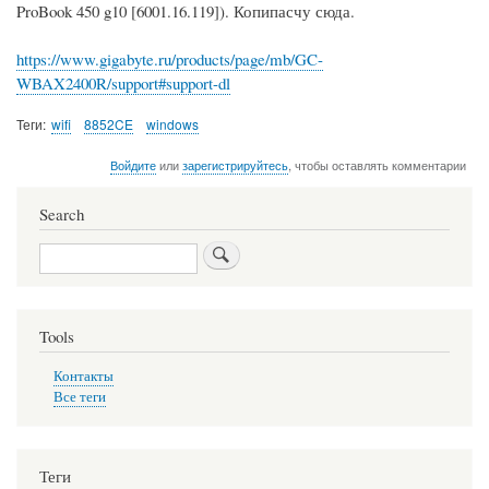
ProBook 450 g10 [6001.16.119]). Копипасчу сюда.
https://www.gigabyte.ru/products/page/mb/GC-
WBAX2400R/support#support-dl
Теги
wifi
8852CE
windows
Войдите
или
зарегистрируйтесь
, чтобы оставлять комментарии
Search
Search
Tools
Контакты
Все теги
Теги