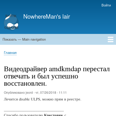
Перейти
Войти
User
к
account
NowhereMan's lair
основному
menu
содержанию
Показать — Main navigation
Main
navigation
Главная
Кулинария
Главная
Строка
навигации
Видеодрайвер amdkmdap перестал
отвечать и был успешно
восстановлен.
Опубликовано
jeord
-
чт, 07/26/2018 - 11:11
Лечится disable ULPS, можно прям в реестре.
_________________________________
Крестовик
Спасибо пользователю
с