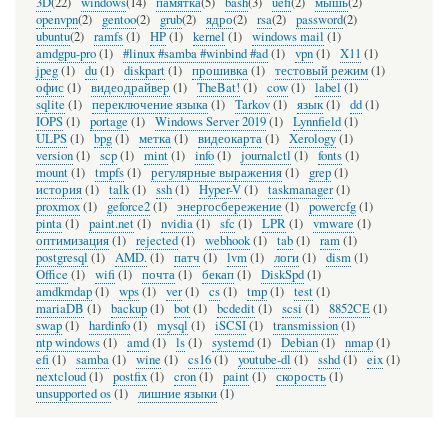
3D
(22)
windows
(14)
памятка
(5)
bash
(3)
uefi
(2)
мышь
(2)
openvpn
(2)
gentoo
(2)
grub
(2)
ядро
(2)
rsa
(2)
password
(2)
ubuntu
(2)
ramfs
(1)
HP
(1)
kernel
(1)
windows mail
(1)
amdgpu-pro
(1)
#linux #samba #winbind #ad
(1)
vpn
(1)
X11
(1)
jpeg
(1)
du
(1)
diskpart
(1)
прошивка
(1)
тестовый режим
(1)
офис
(1)
видеодрайвер
(1)
TheBat!
(1)
cow
(1)
label
(1)
sqlite
(1)
переключение языка
(1)
Tarkov
(1)
язык
(1)
dd
(1)
IOPS
(1)
portage
(1)
Windows Server 2019
(1)
Lynnfield
(1)
ULPS
(1)
bpg
(1)
метка
(1)
видеокарта
(1)
Xerology
(1)
version
(1)
scp
(1)
mint
(1)
info
(1)
journalctl
(1)
fonts
(1)
mount
(1)
tmpfs
(1)
регулярные выражения
(1)
grep
(1)
история
(1)
talk
(1)
ssh
(1)
Hyper-V
(1)
taskmanager
(1)
proxmox
(1)
geforce2
(1)
энергосбережение
(1)
powercfg
(1)
pinta
(1)
paint.net
(1)
nvidia
(1)
sfc
(1)
LPR
(1)
vmware
(1)
оптимизация
(1)
rejected
(1)
webhook
(1)
tab
(1)
ram
(1)
postgresql
(1)
AMD.
(1)
патч
(1)
lvm
(1)
логи
(1)
dism
(1)
Office
(1)
wifi
(1)
почта
(1)
бекап
(1)
DiskSpd
(1)
amdkmdap
(1)
wps
(1)
ver
(1)
cs
(1)
tmp
(1)
test
(1)
mariaDB
(1)
backup
(1)
bot
(1)
bcdedit
(1)
scsi
(1)
8852CE
(1)
swap
(1)
hardinfo
(1)
mysql
(1)
iSCSI
(1)
transmission
(1)
ntp windows
(1)
amd
(1)
ls
(1)
systemd
(1)
Debian
(1)
nmap
(1)
efi
(1)
samba
(1)
wine
(1)
cs16
(1)
youtube-dl
(1)
sshd
(1)
eix
(1)
nextcloud
(1)
postfix
(1)
cron
(1)
paint
(1)
скорость
(1)
unsupported os
(1)
лишние языки
(1)