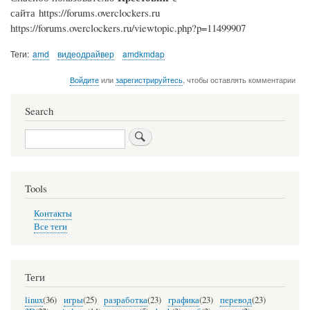
сайта https://forums.overclockers.ru
https://forums.overclockers.ru/viewtopic.php?p=11499907
Теги
amd
видеодрайвер
amdkmdap
Войдите
или
зарегистрируйтесь
, чтобы оставлять комментарии
Search
Search
Tools
Контакты
Все теги
Теги
linux
(36)
игры
(25)
разработка
(23)
графика
(23)
перевод
(23)