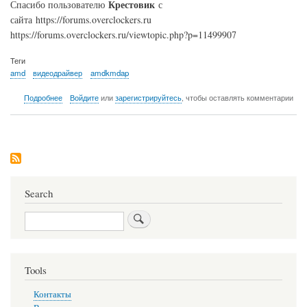
Крестовик
Спасибо пользователю
с
сайта https://forums.overclockers.ru
https://forums.overclockers.ru/viewtopic.php?p=11499907
Теги
amd
видеодрайвер
amdkmdap
о
Подробнее
Войдите
или
зарегистрируйтесь
, чтобы оставлять комментарии
Видеодрайвер
amdkmdap
перестал
отвечать
и
был
успешно
восстановлен.
Search
Search
Tools
Контакты