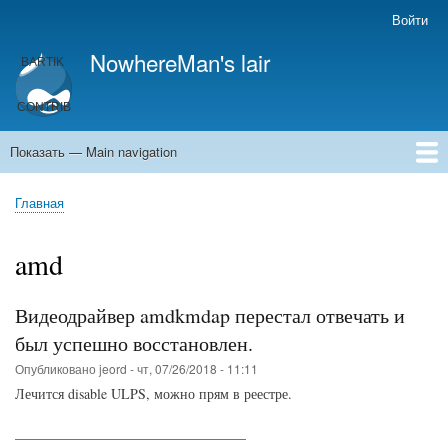
Перейти
Войти
User
к
account
NowhereMan's lair
основному
menu
содержанию
Показать — Main navigation
Main
navigation
Главная
Кулинария
Главная
Строка
навигации
amd
Видеодрайвер amdkmdap перестал отвечать и
был успешно восстановлен.
Опубликовано
jeord
-
чт, 07/26/2018 - 11:11
Лечится disable ULPS, можно прям в реестре.
_________________________________