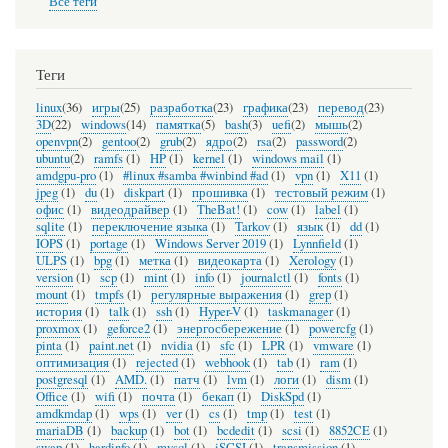
Все теги
Теги
linux
(36)
игры
(25)
разработка
(23)
графика
(23)
перевод
(23)
3D
(22)
windows
(14)
памятка
(5)
bash
(3)
uefi
(2)
мышь
(2)
openvpn
(2)
gentoo
(2)
grub
(2)
ядро
(2)
rsa
(2)
password
(2)
ubuntu
(2)
ramfs
(1)
HP
(1)
kernel
(1)
windows mail
(1)
amdgpu-pro
(1)
#linux #samba #winbind #ad
(1)
vpn
(1)
X11
(1)
jpeg
(1)
du
(1)
diskpart
(1)
прошивка
(1)
тестовый режим
(1)
офис
(1)
видеодрайвер
(1)
TheBat!
(1)
cow
(1)
label
(1)
sqlite
(1)
переключение языка
(1)
Tarkov
(1)
язык
(1)
dd
(1)
IOPS
(1)
portage
(1)
Windows Server 2019
(1)
Lynnfield
(1)
ULPS
(1)
bpg
(1)
метка
(1)
видеокарта
(1)
Xerology
(1)
version
(1)
scp
(1)
mint
(1)
info
(1)
journalctl
(1)
fonts
(1)
mount
(1)
tmpfs
(1)
регулярные выражения
(1)
grep
(1)
история
(1)
talk
(1)
ssh
(1)
Hyper-V
(1)
taskmanager
(1)
proxmox
(1)
geforce2
(1)
энергосбережение
(1)
powercfg
(1)
pinta
(1)
paint.net
(1)
nvidia
(1)
sfc
(1)
LPR
(1)
vmware
(1)
оптимизация
(1)
rejected
(1)
webhook
(1)
tab
(1)
ram
(1)
postgresql
(1)
AMD.
(1)
патч
(1)
lvm
(1)
логи
(1)
dism
(1)
Office
(1)
wifi
(1)
почта
(1)
бекап
(1)
DiskSpd
(1)
amdkmdap
(1)
wps
(1)
ver
(1)
cs
(1)
tmp
(1)
test
(1)
mariaDB
(1)
backup
(1)
bot
(1)
bcdedit
(1)
scsi
(1)
8852CE
(1)
swap
(1)
hardinfo
(1)
mysql
(1)
iSCSI
(1)
transmission
(1)